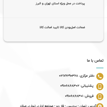
پرداخت در محل ویژه استان تهران و البرز
ضمانت اصل‌بودن کالا تایید اصالت کالا
تماس با ما
دفتر مرکزی: 02176290368
پشتیبانی: 09106868302
فروش: 09106868301
آدرس: تهران - پردیس - فاز دو - مجتمع اداری تجاری میلاد