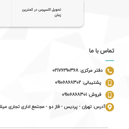
تحویل اکسپرس در کمترین
زمان
تماس با ما
دفتر مرکزی: 02176290368
پشتیبانی: 09106868302
فروش: 09106868301
آدرس: تهران - پردیس - فاز دو - مجتمع اداری تجاری میلا