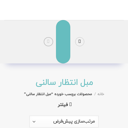
رش
ز
حتوا
مبل انتظار سالنی
خانه
/
محصولات برچسب خورده “مبل انتظار سالنی”
فیلتر