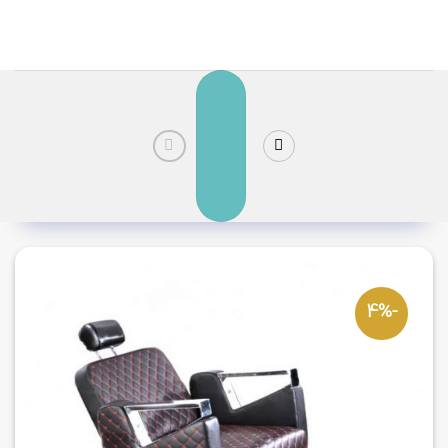
رش
ز
حتوا
-4%