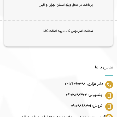
پرداخت در محل ویژه استان تهران و البرز
ضمانت اصل‌بودن کالا تایید اصالت کالا
تماس با ما
دفتر مرکزی: 02176290368
پشتیبانی: 09106868302
فروش: 09106868301