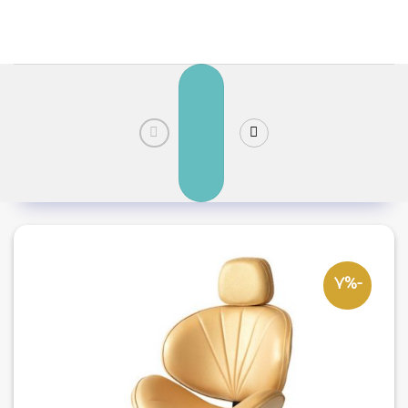
رش
ز
حتوا
-7%