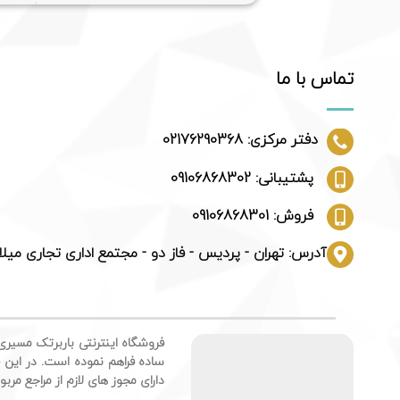
تماس با ما
دفتر مرکزی: 02176290368
پشتیبانی: 09106868302
فروش: 09106868301
آدرس: تهران - پردیس - فاز دو - مجتمع اداری تجاری میلا
فروشگاه اینترنتی باربرتک مسیری 
ساده فراهم نموده است. در این ف
دارای مجوز های لازم از مراجع مر