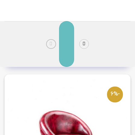
رش
ز
حتوا
-6%