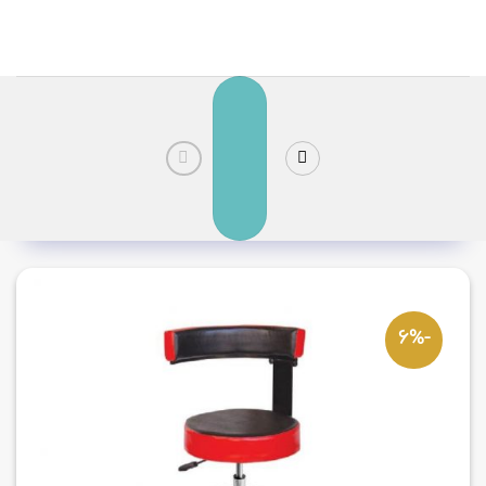
رش
ز
حتوا
-6%