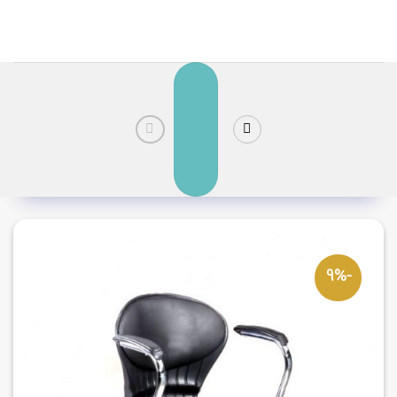
رش
ز
حتوا
-9%