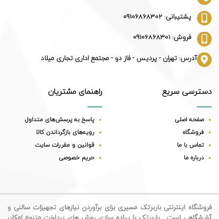
پشتیبانی: 09106868302
فروش: 09106868301
آدرس: تهران - پردیس - فاز دو - مجتمع اداری تجاری میلاد
دسترسی سریع
راهنمای مشتریان
صفحه اصلی
پاسخ به پرسش‌های متداول
فروشگاه
رویه‌های بازگرداندن کالا
تماس با ما
قوانین و مقررات سایت
درباره ما
حریم خصوصی
فروشگاه اینترنتی باربرتک مسیری برای برآوردن نیازهای تجهیزات سالنی و
آرایشگاهی است . باربرتک با پیاده سازی روش های پرداخت متنوع امکان