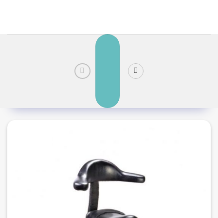
رش
ز
حتوا