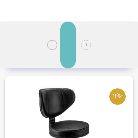
رش
ز
حتوا
-11%