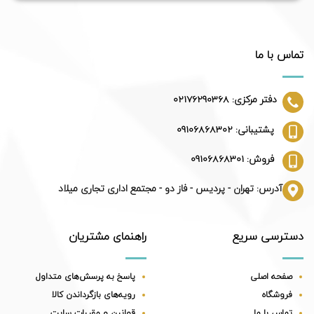
تماس با ما
دفتر مرکزی: 02176290368
پشتیبانی: 09106868302
فروش: 09106868301
آدرس: تهران - پردیس - فاز دو - مجتمع اداری تجاری میلاد
دسترسی سریع
راهنمای مشتریان
صفحه اصلی
پاسخ به پرسش‌های متداول
فروشگاه
رویه‌های بازگرداندن کالا
تماس با ما
قوانین و مقررات سایت