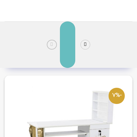
رش
ز
حتوا
-7%