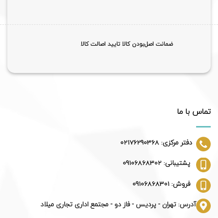
ضمانت اصل‌بودن کالا تایید اصالت کالا
تماس با ما
دفتر مرکزی: 02176290368
پشتیبانی: 09106868302
فروش: 09106868301
آدرس: تهران - پردیس - فاز دو - مجتمع اداری تجاری میلاد