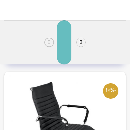
رش
ز
حتوا
-10%