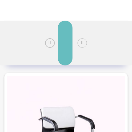
رش
ز
حتوا