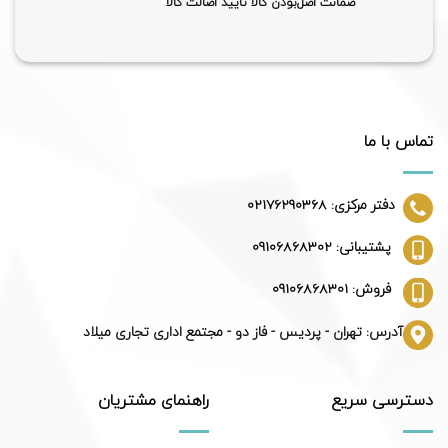
ضمانت اصل‌بودن کالا تایید اصالت کالا
تماس با ما
دفتر مرکزی: 02176290368
پشتیبانی: 09106868302
فروش: 09106868301
آدرس: تهران - پردیس - فاز دو - مجتمع اداری تجاری میلاد
دسترسی سریع
راهنمای مشتریان