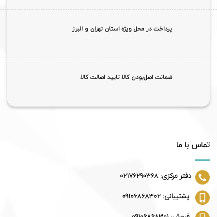
پرداخت در محل ویژه استان تهران و البرز
ضمانت اصل‌بودن کالا تایید اصالت کالا
تماس با ما
دفتر مرکزی: 02176290368
پشتیبانی: 09106868302
فروش: 09106868301