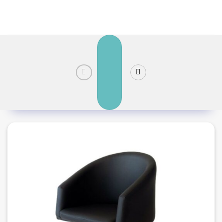
رش
ز
حتوا